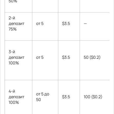
50%
2-й
депозит
от 5
$3.5
—
75%
3-й
депозит
от 5
$3.5
50 ($0.2)
100%
4-й
от 5 до
депозит
$3.5
100 ($0.2)
50
100%