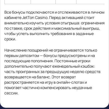
Все бонусы подключаются и отслеживаются в личном
кабинете JetTon Casino. Перед активацией стоит
внимательно изучить условия отыгрыша: ограничения
по ставке, срок действия и максимальный выигрыш,
чтобы успеть выполнить требования в заданные
сроки.
Начисление поощрений не ограничивается только
первым депозитом — бонусы предусмотрены и на
последующие пополнения. Постоянные игроки
дополнительно получают еженедельный кэшбэк:
часть проигранных за предыдущую неделю средств
возвращается на баланс. Этот возврат
распространяется на игру в онлайн-слотах и
помогает частично компенсировать неудачные
сессии.