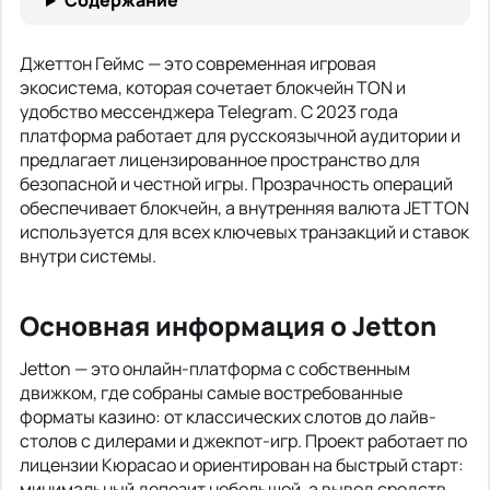
Содержание
Джеттон Геймс — это современная игровая
экосистема, которая сочетает блокчейн TON и
удобство мессенджера Telegram. С 2023 года
платформа работает для русскоязычной аудитории и
предлагает лицензированное пространство для
безопасной и честной игры. Прозрачность операций
обеспечивает блокчейн, а внутренняя валюта JETTON
используется для всех ключевых транзакций и ставок
внутри системы.
Основная информация о Jetton
Jetton — это онлайн-платформа с собственным
движком, где собраны самые востребованные
форматы казино: от классических слотов до лайв-
столов с дилерами и джекпот-игр. Проект работает по
лицензии Кюрасао и ориентирован на быстрый старт:
минимальный депозит небольшой, а вывод средств